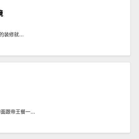
境
的装修就…
的面跟帝王餐一…