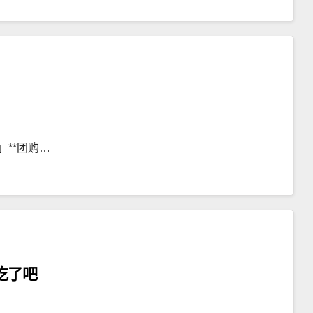
**团购…
吃了吧