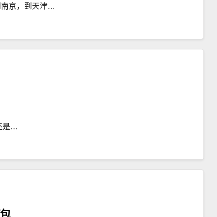
到南京，到天津…
还是…
红包