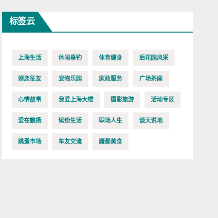
标签云
上海生活
休闲垂钓
体育健身
后花园风采
婚恋征友
宠物乐园
家政服务
广场茶座
心情故事
我爱上海大楼
摄影旅游
活动专区
爱在飘扬
缤纷生活
职场人生
谈天说地
跳蚤市场
车友交流
魔都美食