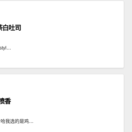
荼白吐司
yl…
喷香
哈哈我选的是鸡…