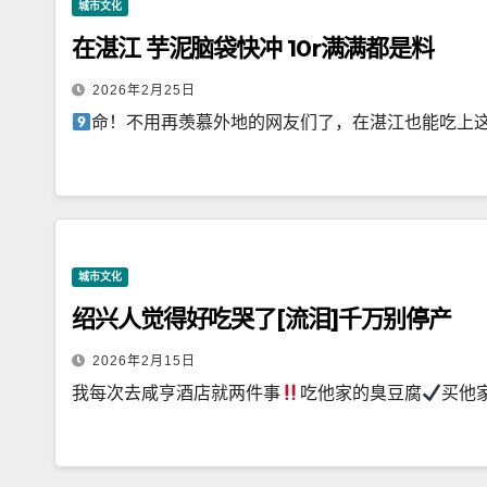
城市文化
在湛江 芋泥脑袋快冲 10r满满都是料
2026年2月25日
命！不用再羡慕外地的网友们了，在湛江也能吃上
城市文化
绍兴人觉得好吃哭了[流泪]千万别停产
2026年2月15日
我每次去咸亨酒店就两件事
吃他家的臭豆腐
买他