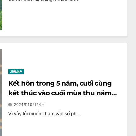
消费点评
Kết hôn trong 5 năm, cuối cùng
kết thúc vào cuối mùa thu năm
2006, cuộc sống cô đơn 2 năm
2024年10月24日
Vì vậy tôi muốn chạm vào số ph…