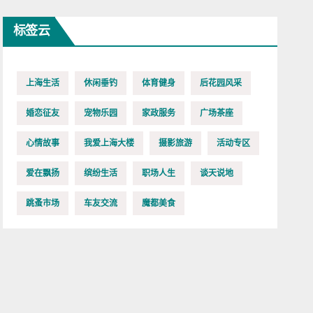
标签云
上海生活
休闲垂钓
体育健身
后花园风采
婚恋征友
宠物乐园
家政服务
广场茶座
心情故事
我爱上海大楼
摄影旅游
活动专区
爱在飘扬
缤纷生活
职场人生
谈天说地
跳蚤市场
车友交流
魔都美食