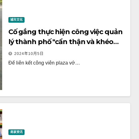
城市文化
Cố gắng thực hiện công việc quản
lý thành phố "cẩn thận và khéo
léo" với "thêu" trong việc làm sạch
2024年10月5日
nhà vệ sinh công cộng quảng
Để liên kết công viên plaza vớ…
trường
商家资讯