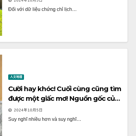
2024年10月5日
nước bình đẳng?
Đối với dữ liệu chứng chỉ lịch…
人文地理
Cười hay khóc! Cuối cùng cũng tìm
được một giấc mơ! Nguồn gốc của
ông là shaoxing, chiết giang
2024年10月5日
Suy nghĩ nhiều hơn và suy nghĩ…