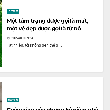
人文地理
Một tâm trạng được gọi là mất,
một vẻ đẹp được gọi là từ bỏ
2024年10月24日
Tất nhiên, tôi không đến thế g…
观光景点
Cuộc sống của những kỷ niệm nhỏ