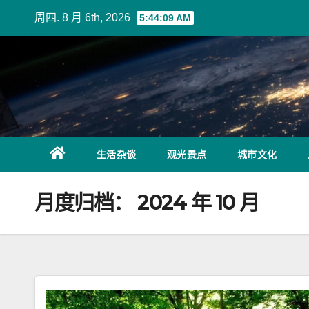
Skip
周四. 8 月 6th, 2026
5:44:10 AM
to
content
生活杂谈
观光景点
城市文化
月度归档：
2024 年 10 月