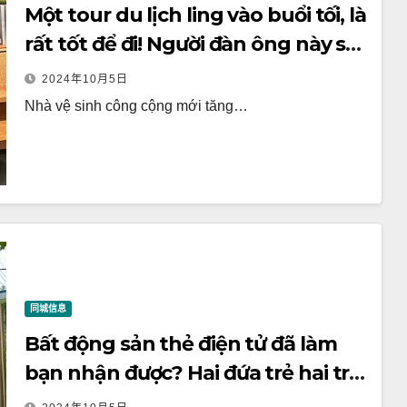
Một tour du lịch ling vào buổi tối, là
rất tốt để đi! Người đàn ông này sợ
rằng những người khác không
2024年10月5日
nhìn thấy biểu tượng này, dán ba
Nhà vệ sinh công cộng mới tăng…
dấu hiệu!
同城信息
Bất động sản thẻ điện tử đã làm
bạn nhận được? Hai đứa trẻ hai trẻ
em gia đình có thể làm một bát