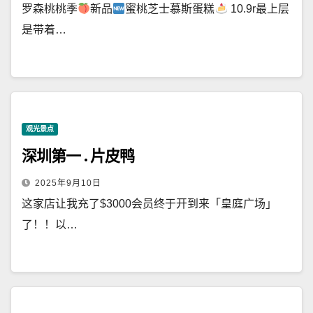
罗森桃桃季
新品
蜜桃芝士慕斯蛋糕
10.9r最上层
是带着…
观光景点
深圳第一 . 片皮鸭
2025年9月10日
这家店让我充了$3000会员终于开到来「皇庭广场」
了！！以…