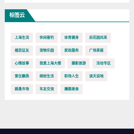
标签云
上海生活
休闲垂钓
体育健身
后花园风采
婚恋征友
宠物乐园
家政服务
广场茶座
心情故事
我爱上海大楼
摄影旅游
活动专区
爱在飘扬
缤纷生活
职场人生
谈天说地
跳蚤市场
车友交流
魔都美食