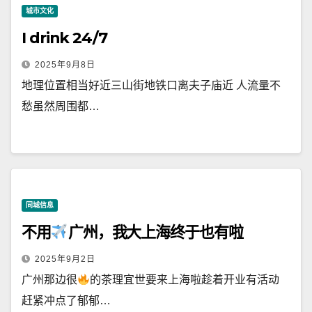
城市文化
I drink 24/7
2025年9月8日
地理位置相当好近三山街地铁口离夫子庙近 人流量不
愁虽然周围都…
同城信息
不用
广州，我大上海终于也有啦
2025年9月2日
广州那边很
的茶理宜世要来上海啦趁着开业有活动
赶紧冲点了郁郁…