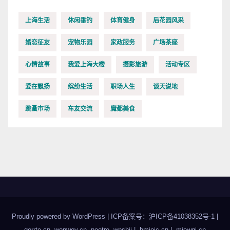
上海生活
休闲垂钓
体育健身
后花园风采
婚恋征友
宠物乐园
家政服务
广场茶座
心情故事
我爱上海大楼
摄影旅游
活动专区
爱在飘扬
缤纷生活
职场人生
谈天说地
跳蚤市场
车友交流
魔都美食
Proudly powered by WordPress
|
ICP备案号：沪ICP备41038352号-1
|
gorrte.cn
,
wenwov.cn
,
noetre
,
wpshji
|
hmioic.cn
|
miowqi.cn