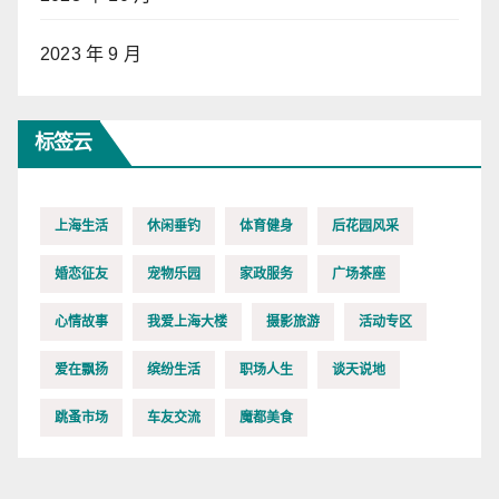
2023 年 9 月
标签云
上海生活
休闲垂钓
体育健身
后花园风采
婚恋征友
宠物乐园
家政服务
广场茶座
心情故事
我爱上海大楼
摄影旅游
活动专区
爱在飘扬
缤纷生活
职场人生
谈天说地
跳蚤市场
车友交流
魔都美食